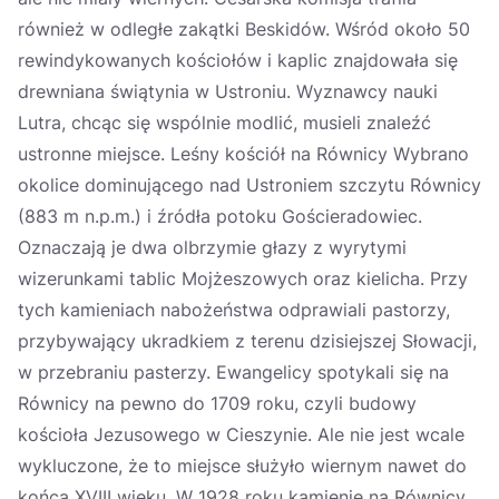
również w odległe zakątki Beskidów. Wśród około 50
rewindykowanych kościołów i kaplic znajdowała się
drewniana świątynia w Ustroniu. Wyznawcy nauki
Lutra, chcąc się wspólnie modlić, musieli znaleźć
ustronne miejsce. Leśny kościół na Równicy Wybrano
okolice dominującego nad Ustroniem szczytu Równicy
(883 m n.p.m.) i źródła potoku Gościeradowiec.
Oznaczają je dwa olbrzymie głazy z wyrytymi
wizerunkami tablic Mojżeszowych oraz kielicha. Przy
tych kamieniach nabożeństwa odprawiali pastorzy,
przybywający ukradkiem z terenu dzisiejszej Słowacji,
w przebraniu pasterzy. Ewangelicy spotykali się na
Równicy na pewno do 1709 roku, czyli budowy
kościoła Jezusowego w Cieszynie. Ale nie jest wcale
wykluczone, że to miejsce służyło wiernym nawet do
końca XVIII wieku. W 1928 roku kamienie na Równicy