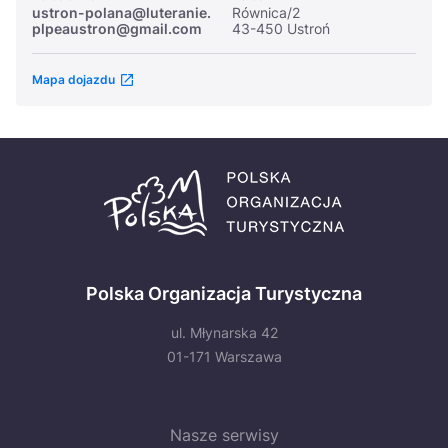
ustron-polana@luteranie.
Równica/2
plpeaustron@gmail.com
43-450 Ustroń
Mapa dojazdu
Polska Organizacja Turystyczna
ul. Młynarska 42
01-171 Warszawa
Nasze serwisy