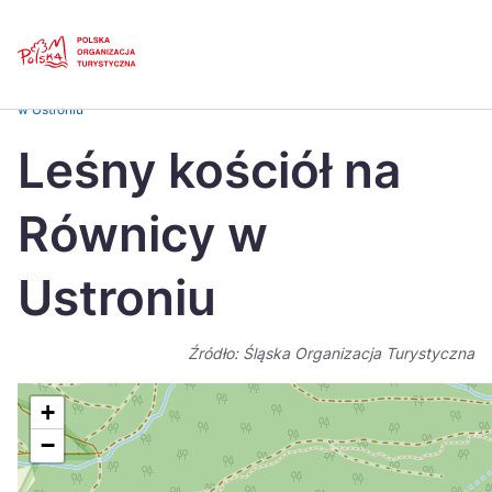
Skip
Link
Strona główna
>
Baza atrakcji turystycznych
>
Leśny kościół na Równicy
w Ustroniu
Polski
Engl
Leśny kościół na
Česká
中国
Równicy w
Dansk
Deut
Español
Fran
Ustroniu
Italiano
Magy
Źródło: Śląska Organizacja Turystyczna
Nederlands
日本
Português
Nors
+
−
Suomi
Sven