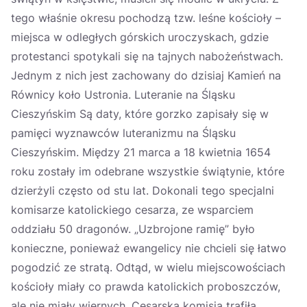
tego właśnie okresu pochodzą tzw. leśne kościoły –
miejsca w odległych górskich uroczyskach, gdzie
protestanci spotykali się na tajnych nabożeństwach.
Jednym z nich jest zachowany do dzisiaj Kamień na
Równicy koło Ustronia. Luteranie na Śląsku
Cieszyńskim Są daty, które gorzko zapisały się w
pamięci wyznawców luteranizmu na Śląsku
Cieszyńskim. Między 21 marca a 18 kwietnia 1654
roku zostały im odebrane wszystkie świątynie, które
dzierżyli często od stu lat. Dokonali tego specjalni
komisarze katolickiego cesarza, ze wsparciem
oddziału 50 dragonów. „Uzbrojone ramię” było
konieczne, ponieważ ewangelicy nie chcieli się łatwo
pogodzić ze stratą. Odtąd, w wielu miejscowościach
kościoły miały co prawda katolickich proboszczów,
ale nie miały wiernych. Cesarska komisja trafiła