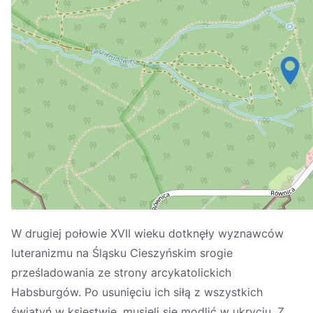
Україна
Zamknij
W drugiej połowie XVII wieku dotknęły wyznawców
luteranizmu na Śląsku Cieszyńskim srogie
prześladowania ze strony arcykatolickich
Habsburgów. Po usunięciu ich siłą z wszystkich
świątyń w księstwie, musieli się modlić w ukryciu. Z