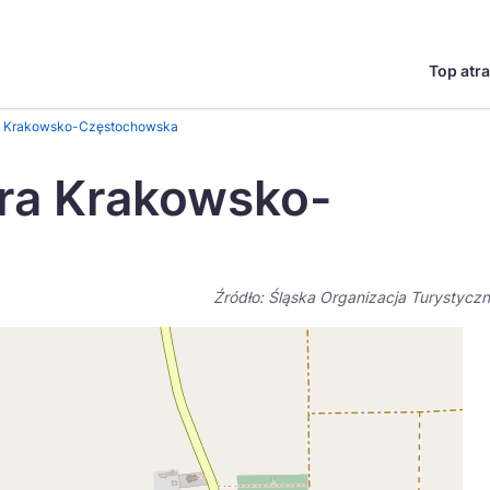
Top atra
English
Česká
ra Krakowsko-Częstochowska
Deutsch
Español
ura Krakowsko-
Magyar
Nederlands
go?
regionów
Miasta
Ambasador miejsca
Szlaki kulinarne
UNESC
Norsk
Suomi
Źródło: Śląska Organizacja Turystycz
Uzdrowiska
Polskie 