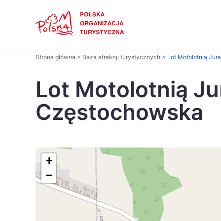
Skip
Link
Polski
Strona główna
>
Baza atrakcji turystycznych
>
Lot Motolotnią Ju
Wyszukaj
Dansk
na
Lot Motolotnią J
stronie
Italiano
Częstochowska
Pomysł na...
Regiony
Gastronomia i kuchnia
Co nowe
Kuchnia 
Português
Україна
+
−
Parki narodowe