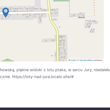
Leaflet
|
©
OpenStreetMap
contributors
wską, piękne widoki z lotu ptaka, w sercu Jury, niedalek
nie. https://loty-nad-jura.localo.site/#