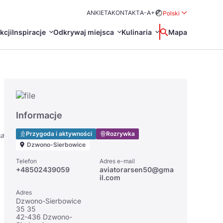
ANKIETA
KONTAKT
A-
A+
Polski
Rozwiń menu wybo
kcji
Inspiracje
Odkrywaj miejsca
Kulinaria
Wyszukaj
Mapa
中国
Zamkn
Français
日本語
O
Certyfikaty POT
Restauracje Michelin
Informacje
Svenska
Przygoda i aktywności
Rozrywka
na
Dzwono-Sierbowice
Telefon
Adres e-mail
+48502439059
aviatorarsen50@gma
il.com
Adres
Dzwono-Sierbowice
Marki Turystyczne
35 35
42-436 Dzwono-