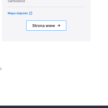
Sierbowice
Mapa dojazdu
Strona www
o