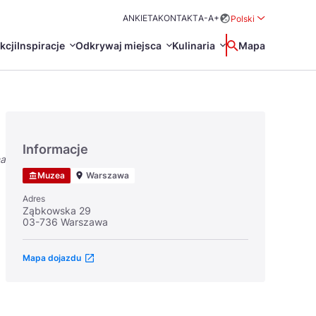
ANKIETA
KONTAKT
A-
A+
Polski
Rozwiń menu wybo
kcji
Inspiracje
Odkrywaj miejsca
Kulinaria
Wyszukaj
Mapa
中国
Zamkn
Français
日本語
Informacje
na
O
Certyfikaty POT
Restauracje Michelin
Muzea
Warszawa
Svenska
Adres
Ząbkowska 29
03-736 Warszawa
Mapa dojazdu
Marki Turystyczne