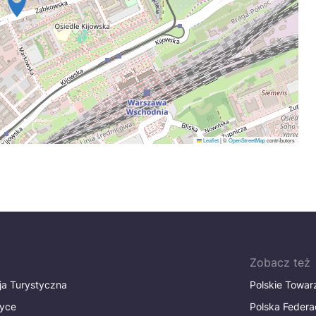
Leaflet
|
©
OpenStreetMap
contributors
Zobacz też
ja Turystyczna
Polskie Towa
tyce
Polska Federa