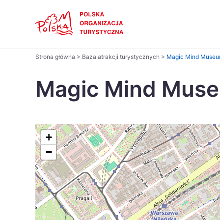
Skip
Link
Polski
Strona główna
>
Baza atrakcji turystycznych
>
Magic Mind Muse
Wyszukaj
Dansk
na
Magic Mind Mus
stronie
Italiano
Pomysł na...
Regiony
Gastronomia i kuchnia
Co nowe
Kuchnia 
Português
+
−
Україна
Parki narodowe