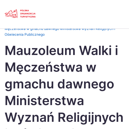
Skip
Link
Strona główna
>
Baza atrakcji turystycznych
>
Mauzoleum Walki i
Męczeństwa w gmachu dawnego Ministerstwa Wyznań Religijnych i
Oświecenia Publicznego
Polski
Engl
Mauzoleum Walki i
Česká
中国
Dansk
Deut
Męczeństwa w
Español
Fran
gmachu dawnego
Italiano
Magy
Nederlands
日本
Ministerstwa
Português
Nors
Wyznań Religijnych
Suomi
Sven