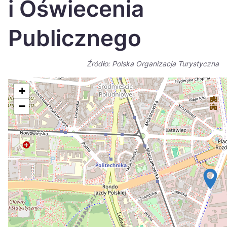
i Oświecenia
Україна
Publicznego
Zamknij
Źródło: Polska Organizacja Turystyczna
+
−