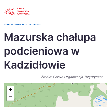
Skip
Link
Strona główna
>
Baza atrakcji turystycznych
>
Mazurska chałupa
podcieniowa w Kadzidłowie
Polski
Engl
Mazurska chałupa
Česká
中国
podcieniowa w
Dansk
Deut
Español
Fran
Kadzidłowie
Italiano
Magy
Źródło: Polska Organizacja Turystyczna
Nederlands
日本
Português
Nors
+
−
Suomi
Sven