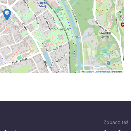
Leaflet
|
©
OpenStreetMap
contributors
Zobacz też