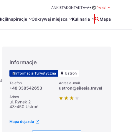
ANKIETA
KONTAKT
A-
A+
Polski
Rozwiń menu wybo
kcji
Inspiracje
Odkrywaj miejsca
Kulinaria
Wyszukaj
Mapa
中国
Zamkn
Français
日本語
Informacje
O
Certyfikaty POT
Restauracje Michelin
Informacja Turystyczna
Ustroń
Svenska
na
Telefon
Adres e-mail
+48 338542653
ustron@silesia.travel
Adres
ul. Rynek 2
43-450 Ustroń
Marki Turystyczne
Mapa dojazdu