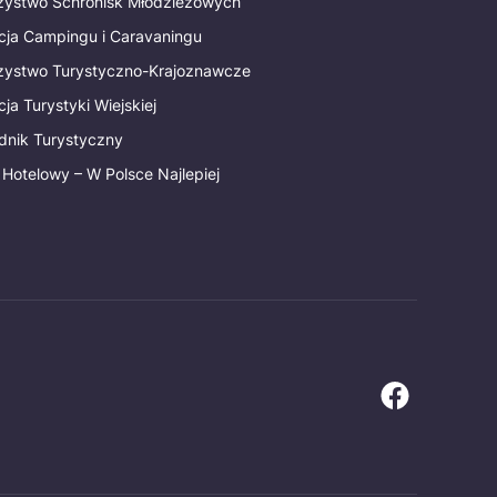
rzystwo Schronisk Młodzieżowych
cja Campingu i Caravaningu
rzystwo Turystyczno-Krajoznawcze
ja Turystyki Wiejskiej
dnik Turystyczny
 Hotelowy – W Polsce Najlepiej