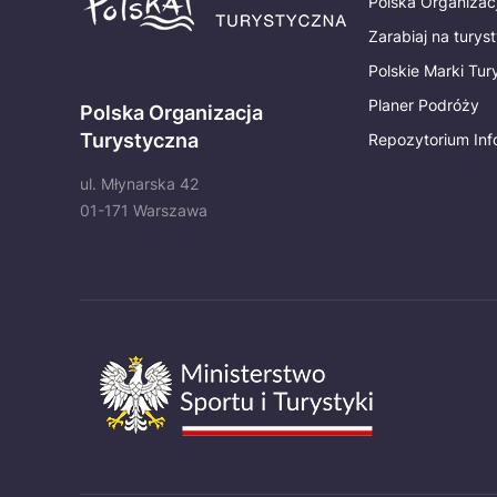
Polska Organizac
Zarabiaj na turys
Polskie Marki Tu
Planer Podróży
Polska Organizacja
Turystyczna
Repozytorium Inf
ul. Młynarska 42
01-171 Warszawa