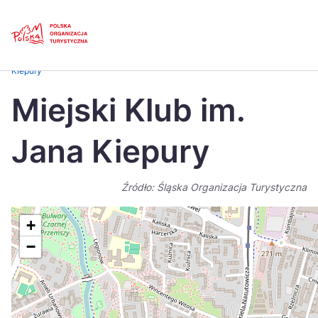
Skip
Link
Strona główna
>
Baza atrakcji turystycznych
>
Miejski Klub im. Jana
Kiepury
Polski
Engl
Miejski Klub im.
Česká
中国
Jana Kiepury
Dansk
Deut
Español
Fran
Źródło: Śląska Organizacja Turystyczna
Italiano
Magy
+
Nederlands
日本
−
Português
Nors
Suomi
Sven