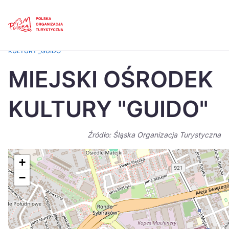
Skip
Link
Strona główna
>
Baza atrakcji turystycznych
>
MIEJSKI OŚRODEK
KULTURY „GUIDO”
Polski
Engl
MIEJSKI OŚRODEK
Česká
中国
KULTURY "GUIDO"
Dansk
Deut
Español
Fran
Źródło: Śląska Organizacja Turystyczna
Italiano
Magy
+
Nederlands
日本
−
Português
Nors
Suomi
Sven