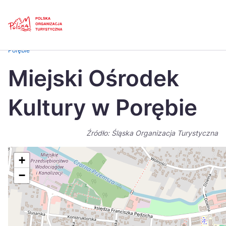
Skip
Link
Strona główna
>
Baza atrakcji turystycznych
>
Miejski Ośrodek Kultury w
Porębie
Polski
Engl
Miejski Ośrodek
Česká
中国
Kultury w Porębie
Dansk
Deut
Español
Fran
Źródło: Śląska Organizacja Turystyczna
Italiano
Magy
+
Nederlands
日本
−
Português
Nors
Suomi
Sven