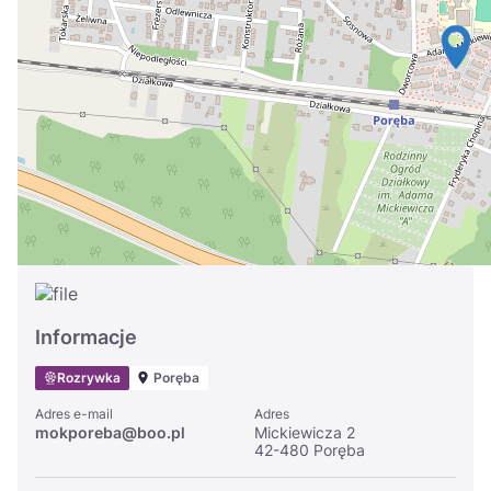
Україна
Zamknij
Informacje
Rozrywka
Poręba
Adres e-mail
Adres
mokporeba@boo.pl
Mickiewicza 2
42-480 Poręba