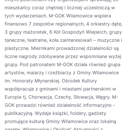
mieszkańcy coraz chętniej i liczniej uczestniczą w
tych wydarzeniach. M-GOK Wilamowice wspiera
finansowo 7 zespołów regionalnych, 4 orkiestry dęte,
3 grupy mażoretek, 6 Kół Gospodyń Wiejskich, grupy
taneczne, teatralne, koła zainteresowań – muzyczne i
plastyczne. Miernikami prowadzonej działalności są
liczne nagrody zdobywane przez wspomniane wyżej
grupy. Pod patronatem M-GOK działa również grupa
artystów, malarzy i rzeźbiarzy z Gminy Wilamowice
im. Honoraty Młynarskiej. Ośrodek Kultury
współpracuje z gminami i miastami partnerskimi w
Europie tj. Chorwacja, Czechy, Słowacja, Węgry. M-
GOK prowadzi również działalność informacyjno -
publikacyjną. Wydaje książki, foldery, gadżety
promujące kulturę Gminy Wilamowice oraz lokalną
gazetę „Wilamowice i Okolice”. Aktualności z