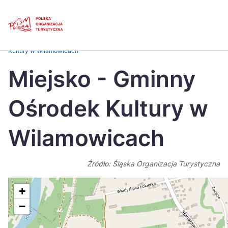
Skip
Link
Strona główna
>
Baza atrakcji turystycznych
>
Miejsko – Gminny Ośrodek
Kultury w Wilamowicach
Polski
Engl
Miejsko - Gminny
Česká
中国
Ośrodek Kultury w
Dansk
Deut
Español
Fran
Wilamowicach
Italiano
Magy
Źródło: Śląska Organizacja Turystyczna
Nederlands
日本
Português
Nors
+
−
Suomi
Sven