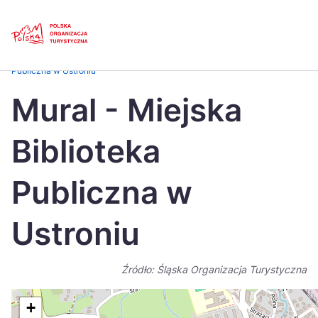
Skip
Link
Strona główna
>
Baza atrakcji turystycznych
>
Mural – Miejska Biblioteka
Publiczna w Ustroniu
Polski
Engl
Mural - Miejska
Česká
中国
Biblioteka
Dansk
Deut
Español
Fran
Publiczna w
Italiano
Magy
Ustroniu
Nederlands
日本
Português
Nors
Źródło: Śląska Organizacja Turystyczna
Suomi
Sven
+