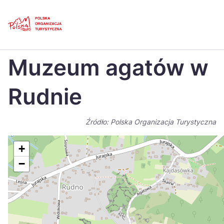
Skip
Link
Strona główna
>
Baza atrakcji turystycznych
>
Muzeum agatów w Rudnie
Muzeum agatów w
Polski
Engl
Česká
中国
Rudnie
Dansk
Deut
Źródło: Polska Organizacja Turystyczna
Español
Fran
Italiano
Magy
+
−
Nederlands
日本
Português
Nors
Suomi
Sven