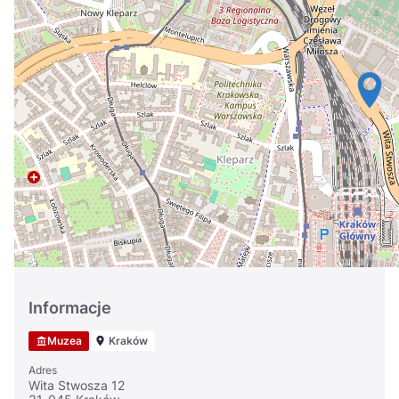
Україна
Zamknij
Informacje
Muzea
Kraków
Adres
Wita Stwosza 12