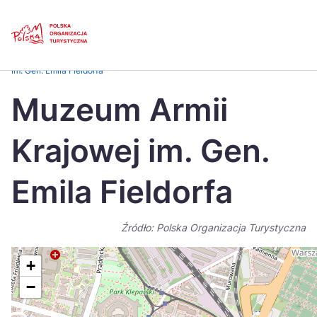
Skip
Link
Strona główna
>
Baza atrakcji turystycznych
>
Muzeum Armii Krajowej
im. Gen. Emila Fieldorfa
Polski
Engl
Muzeum Armii
Česká
中国
Krajowej im. Gen.
Dansk
Deut
Español
Fran
Emila Fieldorfa
Italiano
Magy
Źródło: Polska Organizacja Turystyczna
Nederlands
日本
Português
Nors
+
−
Suomi
Sven