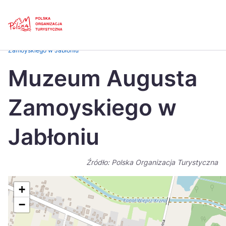
Skip
Link
Strona główna
>
Baza atrakcji turystycznych
>
Muzeum Augusta
Zamoyskiego w Jabłoniu
Polski
Engl
Muzeum Augusta
Česká
中国
Zamoyskiego w
Dansk
Deut
Español
Fran
Jabłoniu
Italiano
Magy
Źródło: Polska Organizacja Turystyczna
Nederlands
日本
Português
Nors
+
−
Suomi
Sven