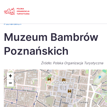
Skip
Link
Strona główna
>
Baza atrakcji turystycznych
>
Muzeum Bambrów
Poznańskich
Polski
Engl
Muzeum Bambrów
Česká
中国
Poznańskich
Dansk
Deut
Español
Fran
Źródło: Polska Organizacja Turystyczna
Italiano
Magy
+
Nederlands
日本
−
Português
Nors
Suomi
Sven