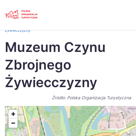
Skip
Link
Strona główna
>
Baza atrakcji turystycznych
>
Muzeum Czynu Zbrojnego
Żywiecczyzny
Polski
Engl
Muzeum Czynu
Česká
中国
Zbrojnego
Dansk
Deut
Español
Fran
Żywiecczyzny
Italiano
Magy
Źródło: Polska Organizacja Turystyczna
Nederlands
日本
Português
Nors
+
−
Suomi
Sven