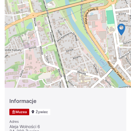
Україна
Zamknij
Informacje
Muzea
Żywiec
Adres
Aleja Wolności 6