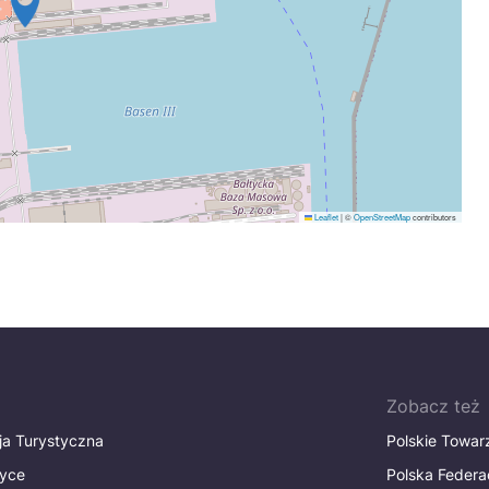
Leaflet
|
©
OpenStreetMap
contributors
Zobacz też
ja Turystyczna
Polskie Towa
tyce
Polska Federa