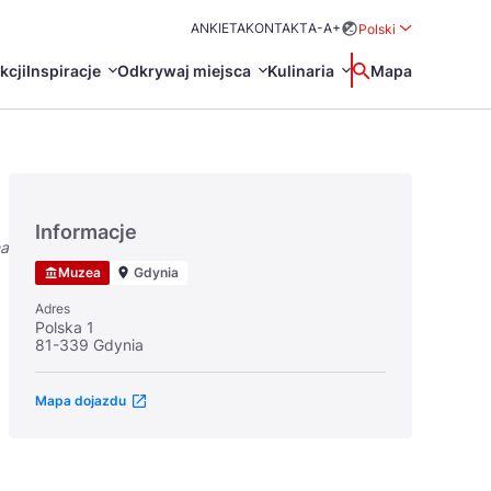
ANKIETA
KONTAKT
A-
A+
Polski
Rozwiń menu wybo
kcji
Inspiracje
Odkrywaj miejsca
Kulinaria
Wyszukaj
Mapa
中国
Zamkn
Français
日本語
Informacje
na
O
Certyfikaty POT
Restauracje Michelin
Muzea
Gdynia
Svenska
Adres
Polska 1
81-339 Gdynia
Mapa dojazdu
Marki Turystyczne