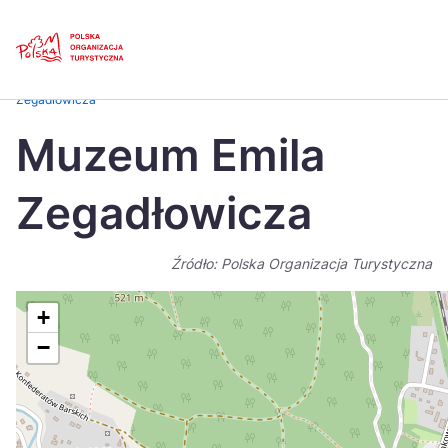
Skip
Link
Strona główna
>
Baza atrakcji turystycznych
>
Muzeum Emila
Zegadłowicza
Polski
Engl
Muzeum Emila
Česká
中国
Zegadłowicza
Dansk
Deut
Español
Fran
Źródło: Polska Organizacja Turystyczna
Italiano
Magy
+
Nederlands
日本
−
Português
Nors
Suomi
Sven