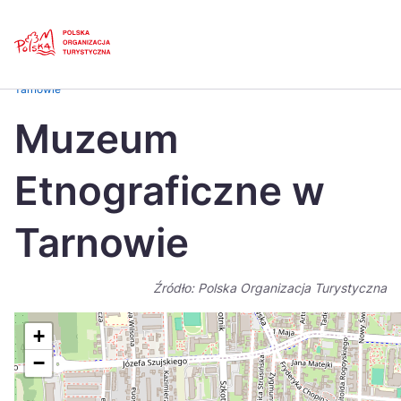
Skip
Link
Strona główna
>
Baza atrakcji turystycznych
>
Muzeum Etnograficzne w
Tarnowie
Polski
Engl
Muzeum
Česká
中国
Etnograficzne w
Dansk
Deut
Español
Fran
Tarnowie
Italiano
Magy
Źródło: Polska Organizacja Turystyczna
Nederlands
日本
Português
Nors
+
−
Suomi
Sven