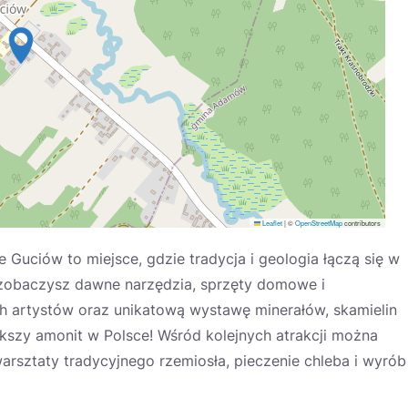
Leaflet
|
©
OpenStreetMap
contributors
uciów to miejsce, gdzie tradycja i geologia łączą się w
zobaczysz dawne narzędzia, sprzęty domowe i
ich artystów oraz unikatową wystawę minerałów, skamielin
iększy amonit w Polsce! Wśród kolejnych atrakcji można
sztaty tradycyjnego rzemiosła, pieczenie chleba i wyrób