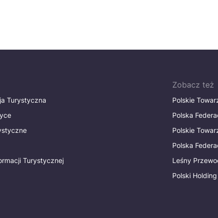
Zobacz też
ja Turystyczna
Polskie Towa
tyce
Polska Federa
rystyczne
Polskie Towa
Polska Federac
ormacji Turystycznej
Leśny Przewo
Polski Holding