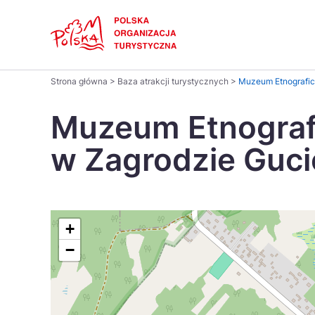
Skip
Link
Polski
Strona główna
>
Baza atrakcji turystycznych
>
Muzeum Etnografic
Wyszukaj
Dansk
na
Muzeum Etnograf
stronie
Italiano
w Zagrodzie Guc
Pomysł na...
Regiony
Gastronomia i kuchnia
Co nowe
Kuchnia 
Português
Україна
+
−
Parki narodowe