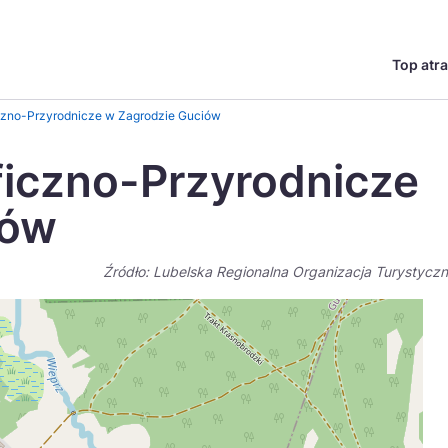
Top atra
English
Česká
zno-Przyrodnicze w Zagrodzie Guciów
Deutsch
Español
iczno-Przyrodnicze
Magyar
Nederlands
iów
go?
regionów
Miasta
Ambasador miejsca
Szlaki kulinarne
UNESC
Norsk
Suomi
Źródło: Lubelska Regionalna Organizacja Turystycz
Uzdrowiska
Polskie 