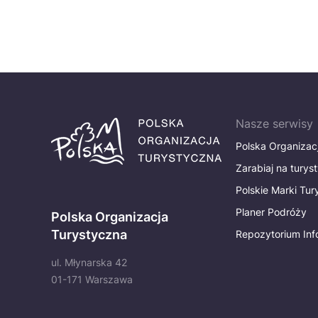
Nasze serwisy
Polska Organizac
Zarabiaj na turys
Polskie Marki Tu
Planer Podróży
Polska Organizacja
Turystyczna
Repozytorium Inf
ul. Młynarska 42
01-171 Warszawa