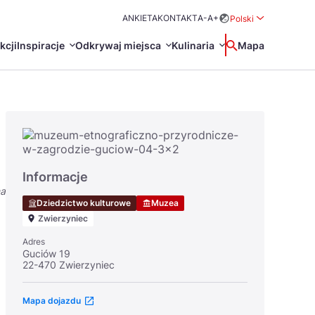
ANKIETA
KONTAKT
A-
A+
Polski
Rozwiń menu wybo
kcji
Inspiracje
Odkrywaj miejsca
Kulinaria
Wyszukaj
Mapa
中国
Zamkn
Français
日本語
O
Certyfikaty POT
Restauracje Michelin
Informacje
Svenska
na
Dziedzictwo kulturowe
Muzea
Zwierzyniec
Adres
Guciów 19
22-470 Zwierzyniec
Marki Turystyczne
Mapa dojazdu