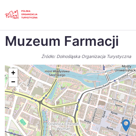
Skip
Link
Strona główna
>
Baza atrakcji turystycznych
>
Muzeum Farmacji
Muzeum Farmacji
Polski
Engl
Česká
中国
Źródło: Dolnośląska Organizacja Turystyczna
Dansk
Deut
+
Español
Fran
−
Italiano
Magy
Nederlands
日本
Português
Nors
Suomi
Sven