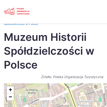
Skip
Link
Strona główna
>
Baza atrakcji turystycznych
>
Muzeum Historii
Spółdzielczości w Polsce
Polski
Engl
Muzeum Historii
Česká
中国
Spółdzielczości w
Dansk
Deut
Español
Fran
Polsce
Italiano
Magy
Źródło: Polska Organizacja Turystyczna
Nederlands
日本
Português
Nors
+
−
Suomi
Sven