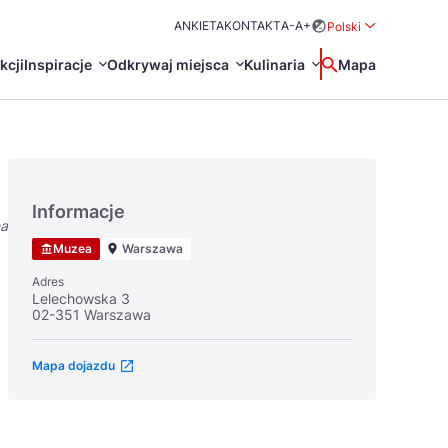
ANKIETA
KONTAKT
A-
A+
Polski
Rozwiń menu wybo
kcji
Inspiracje
Odkrywaj miejsca
Kulinaria
Wyszukaj
Mapa
中国
Zamkn
Français
日本語
Informacje
na
O
Certyfikaty POT
Restauracje Michelin
Muzea
Warszawa
Svenska
Adres
Lelechowska 3
02-351 Warszawa
Mapa dojazdu
Marki Turystyczne