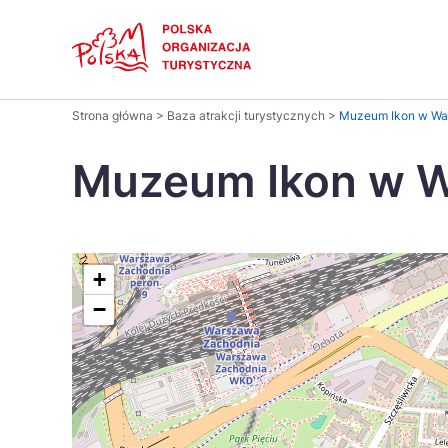
Skip
Link
Polski
Strona główna
>
Baza atrakcji turystycznych
>
Muzeum Ikon w Wa
Wyszukaj
Dansk
na
Muzeum Ikon w W
stronie
Italiano
Pomysł na...
Regiony
Gastronomia i kuchnia
Co nowe
Kuchnia 
Português
+
−
Україна
Parki narodowe