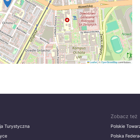
Leaflet
|
©
OpenStreetMap
contributors
Zobacz też
ja Turystyczna
Polskie Towa
tyce
Polska Federa