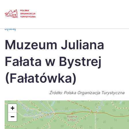
Skip
Link
Strona główna
>
Baza atrakcji turystycznych
>
Muzeum Juliana Fałata w
Bystrej
Polski
Engl
Muzeum Juliana
Česká
中国
Fałata w Bystrej
Dansk
Deut
Español
Fran
(Fałatówka)
Italiano
Magy
Źródło: Polska Organizacja Turystyczna
Nederlands
日本
Português
Nors
+
−
Suomi
Sven