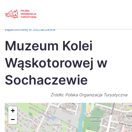
Skip
Link
Strona główna
>
Baza atrakcji turystycznych
>
Muzeum Kolei
Wąskotorowej w Sochaczewie
Polski
Engl
Muzeum Kolei
Česká
中国
Wąskotorowej w
Dansk
Deut
Español
Fran
Sochaczewie
Italiano
Magy
Źródło: Polska Organizacja Turystyczna
Nederlands
日本
Português
Nors
+
−
Suomi
Sven