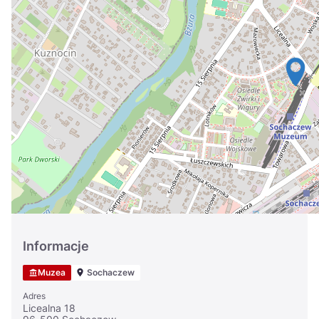
Україна
Zamknij
Informacje
Muzea
Sochaczew
Adres
Licealna 18