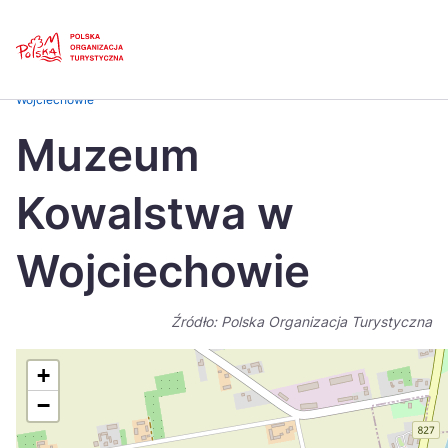
Skip
Link
Strona główna
>
Baza atrakcji turystycznych
>
Muzeum Kowalstwa w
Wojciechowie
Polski
Engl
Muzeum
Česká
中国
Kowalstwa w
Dansk
Deut
Español
Fran
Wojciechowie
Italiano
Magy
Źródło: Polska Organizacja Turystyczna
Nederlands
日本
Português
Nors
+
−
Suomi
Sven