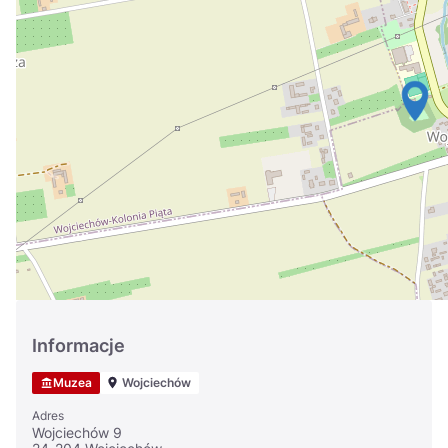
Україна
Zamknij
Informacje
Muzea
Wojciechów
Adres
Wojciechów 9