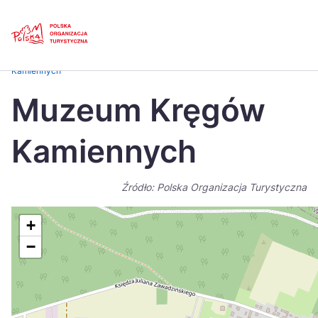
Skip
Link
Strona główna
>
Baza atrakcji turystycznych
>
Muzeum Kręgów
Kamiennych
Polski
Engl
Muzeum Kręgów
Česká
中国
Kamiennych
Dansk
Deut
Español
Fran
Źródło: Polska Organizacja Turystyczna
Italiano
Magy
+
Nederlands
日本
−
Português
Nors
Suomi
Sven