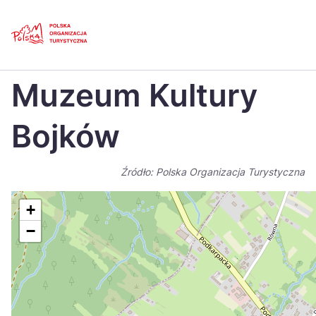
Skip
Link
Strona główna
>
Baza atrakcji turystycznych
>
Muzeum Kultury Bojków
Muzeum Kultury
Polski
Engl
Česká
中国
Bojków
Dansk
Deut
Źródło: Polska Organizacja Turystyczna
Español
Fran
Italiano
Magy
+
−
Nederlands
日本
Português
Nors
Suomi
Sven