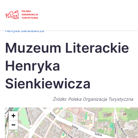
Skip
Link
Strona główna
>
Baza atrakcji turystycznych
>
Muzeum Literackie
Henryka Sienkiewicza
Polski
Engl
Muzeum Literackie
Česká
中国
Henryka
Dansk
Deut
Español
Fran
Sienkiewicza
Italiano
Magy
Źródło: Polska Organizacja Turystyczna
Nederlands
日本
Português
Nors
+
−
Suomi
Sven