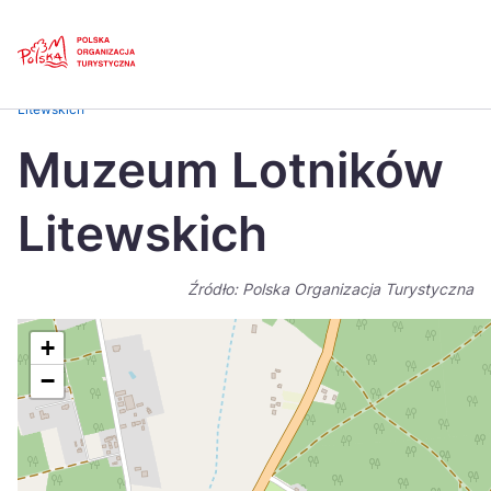
Skip
Link
Strona główna
>
Baza atrakcji turystycznych
>
Muzeum Lotników
Litewskich
Polski
Engl
Muzeum Lotników
Česká
中国
Litewskich
Dansk
Deut
Español
Fran
Źródło: Polska Organizacja Turystyczna
Italiano
Magy
+
Nederlands
日本
−
Português
Nors
Suomi
Sven