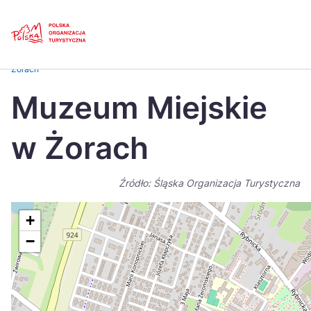
Skip
Link
Strona główna
>
Baza atrakcji turystycznych
>
Muzeum Miejskie w
Żorach
Polski
Engl
Muzeum Miejskie
Česká
中国
w Żorach
Dansk
Deut
Español
Fran
Źródło: Śląska Organizacja Turystyczna
Italiano
Magy
+
Nederlands
日本
−
Português
Nors
Suomi
Sven