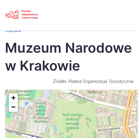
Skip
Link
Strona główna
>
Baza atrakcji turystycznych
>
Muzeum Narodowe w
Krakowie
Polski
Engl
Muzeum Narodowe
Česká
中国
w Krakowie
Dansk
Deut
Español
Fran
Źródło: Polska Organizacja Turystyczna
Italiano
Magy
+
Nederlands
日本
−
Português
Nors
Suomi
Sven