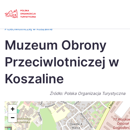
Skip
Link
Strona główna
>
Baza atrakcji turystycznych
>
Muzeum Obrony
Przeciwlotniczej w Koszaline
Polski
Engl
Muzeum Obrony
Česká
中国
Przeciwlotniczej w
Dansk
Deut
Español
Fran
Koszaline
Italiano
Magy
Źródło: Polska Organizacja Turystyczna
Nederlands
日本
Português
Nors
+
−
Suomi
Sven