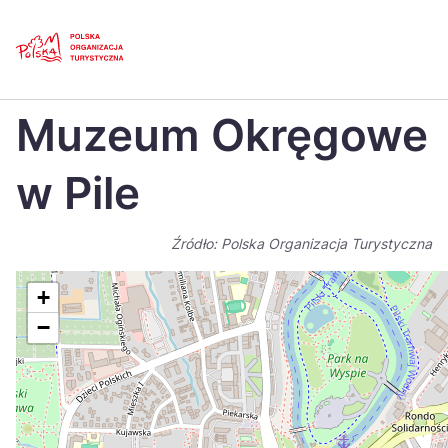
Skip
Link
Strona główna
>
Baza atrakcji turystycznych
>
Muzeum Okręgowe w Pile
Muzeum Okręgowe
Polski
Engl
Česká
中国
w Pile
Dansk
Deut
Źródło: Polska Organizacja Turystyczna
Español
Fran
Italiano
Magy
+
−
Nederlands
日本
Português
Nors
Suomi
Sven