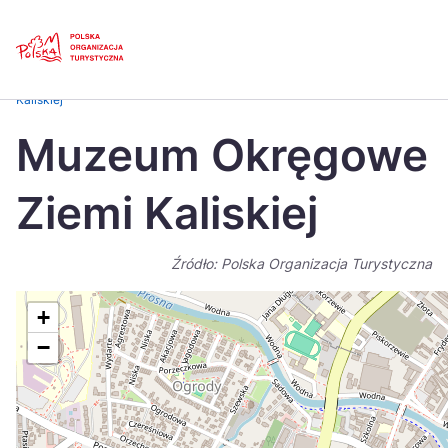
Skip
Link
Strona główna
>
Baza atrakcji turystycznych
>
Muzeum Okręgowe Ziemi
Kaliskiej
Polski
Engl
Muzeum Okręgowe
Česká
中国
Ziemi Kaliskiej
Dansk
Deut
Español
Fran
Źródło: Polska Organizacja Turystyczna
Italiano
Magy
+
Nederlands
日本
−
Português
Nors
Suomi
Sven