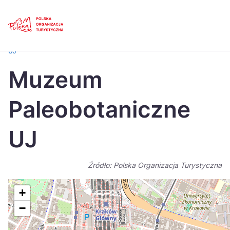
Skip
Link
Strona główna
>
Baza atrakcji turystycznych
>
Muzeum Paleobotaniczne
UJ
Polski
Engl
Muzeum
Česká
中国
Paleobotaniczne
Dansk
Deut
Español
Fran
UJ
Italiano
Magy
Źródło: Polska Organizacja Turystyczna
Nederlands
日本
Português
Nors
+
−
Suomi
Sven