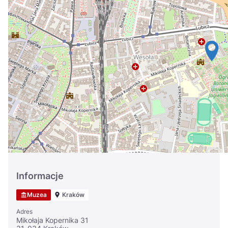
Україна
Zamknij
Informacje
Muzea
Kraków
Adres
Mikołaja Kopernika 31