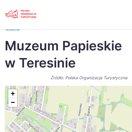
Skip
Link
Strona główna
>
Baza atrakcji turystycznych
>
Muzeum Papieskie w
Teresinie
Polski
Engl
Muzeum Papieskie
Česká
中国
w Teresinie
Dansk
Deut
Español
Fran
Źródło: Polska Organizacja Turystyczna
Italiano
Magy
+
Nederlands
日本
−
Português
Nors
Suomi
Sven