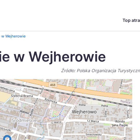
Top atra
English
Česká
 w Wejherowie
Deutsch
Español
ie w Wejherowie
Magyar
Nederlands
Źródło: Polska Organizacja Turystycz
go?
regionów
Miasta
Ambasador miejsca
Szlaki kulinarne
UNESC
Norsk
Suomi
Uzdrowiska
Polskie 