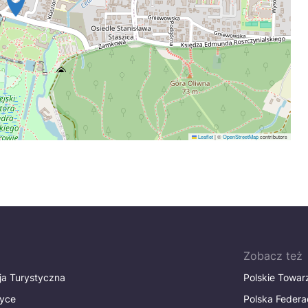
Leaflet
|
©
OpenStreetMap
contributors
Zobacz też
ja Turystyczna
Polskie Towa
tyce
Polska Federa