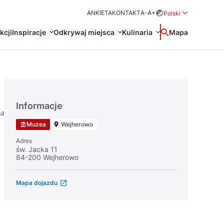
ANKIETA
KONTAKT
A-
A+
Polski
Rozwiń menu wybo
kcji
Inspiracje
Odkrywaj miejsca
Kulinaria
Wyszukaj
Mapa
中国
Zamkn
Français
日本語
Informacje
na
O
Certyfikaty POT
Restauracje Michelin
Muzea
Wejherowo
Svenska
Adres
św. Jacka 11
84-200 Wejherowo
Mapa dojazdu
Marki Turystyczne