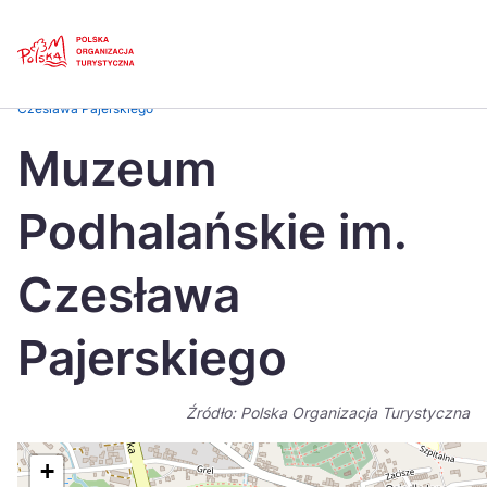
Skip
Link
Strona główna
>
Baza atrakcji turystycznych
>
Muzeum Podhalańskie im.
Czesława Pajerskiego
Polski
Engl
Muzeum
Česká
中国
Podhalańskie im.
Dansk
Deut
Español
Fran
Czesława
Italiano
Magy
Pajerskiego
Nederlands
日本
Português
Nors
Źródło: Polska Organizacja Turystyczna
Suomi
Sven
+