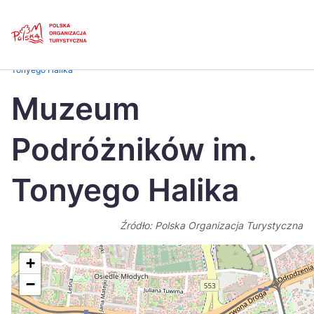
Skip
Link
Strona główna
>
Baza atrakcji turystycznych
>
Muzeum Podróżników im.
Tonyego Halika
Polski
Engl
Muzeum
Česká
中国
Podróżników im.
Dansk
Deut
Español
Fran
Tonyego Halika
Italiano
Magy
Źródło: Polska Organizacja Turystyczna
Nederlands
日本
Português
Nors
+
−
Suomi
Sven