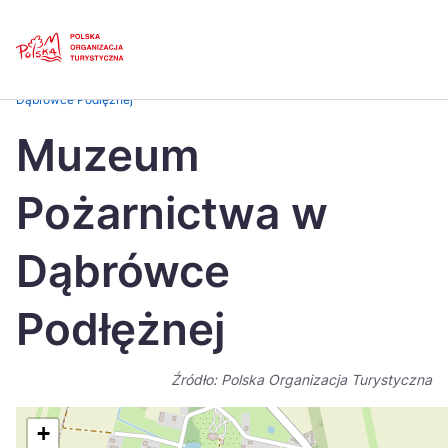
Skip
Link
Strona główna
>
Baza atrakcji turystycznych
>
Muzeum Pożarnictwa w
Dąbrówce Podłężnej
Polski
Engl
Muzeum
Česká
中国
Pożarnictwa w
Dansk
Deut
Español
Fran
Dąbrówce
Italiano
Magy
Podłężnej
Nederlands
日本
Português
Nors
Źródło: Polska Organizacja Turystyczna
Suomi
Sven
+