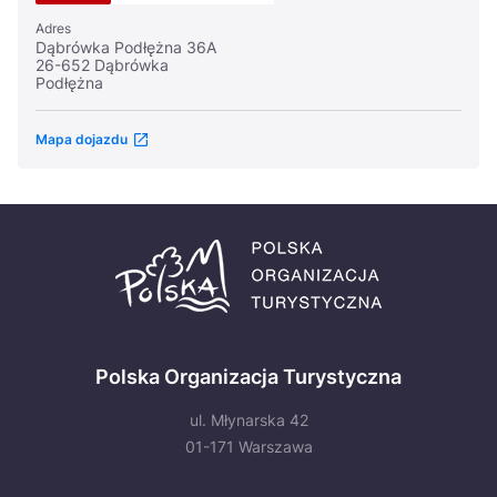
Adres
Dąbrówka Podłężna 36A
26-652 Dąbrówka
Podłężna
Mapa dojazdu
Polska Organizacja Turystyczna
ul. Młynarska 42
01-171 Warszawa