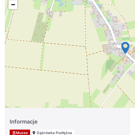
Україна
−
Zamknij
Informacje
Muzea
Dąbrówka Podłężna