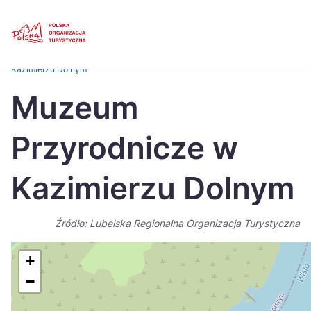
Skip
Link
Strona główna
>
Baza atrakcji turystycznych
>
Muzeum Przyrodnicze w
Kazimierzu Dolnym
Polski
Engl
Muzeum
Česká
中国
Przyrodnicze w
Dansk
Deut
Español
Fran
Kazimierzu Dolnym
Italiano
Magy
Źródło: Lubelska Regionalna Organizacja Turystyczna
Nederlands
日本
Português
Nors
+
−
Suomi
Sven