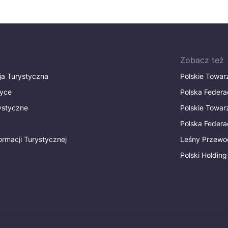
Zobacz też
ja Turystyczna
Polskie Towa
tyce
Polska Federa
rystyczne
Polskie Towa
Polska Federac
ormacji Turystycznej
Leśny Przewo
Polski Holding