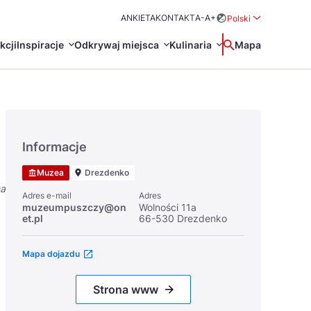
ANKIETA
KONTAKT
A-
A+
Polski
Rozwiń menu wybo
kcji
Inspiracje
Odkrywaj miejsca
Kulinaria
Wyszukaj
Mapa
中国
Zamkn
Français
j
日本語
Informacje
O
Certyfikaty POT
Restauracje Michelin
Muzea
Drezdenko
Svenska
na
Adres e-mail
Adres
muzeumpuszczy@on
Wolności 11a
et.pl
66-530 Drezdenko
Mapa dojazdu
Marki Turystyczne
Strona www