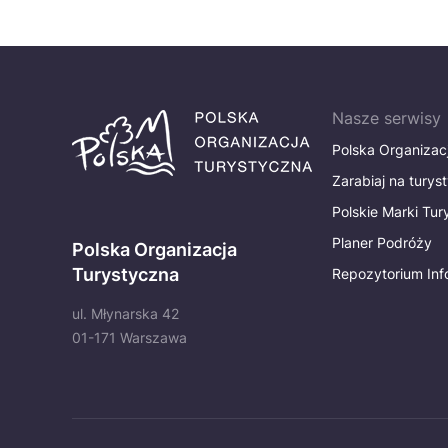
Nasze serwisy
Polska Organizac
Zarabiaj na turys
Polskie Marki Tu
Planer Podróży
Polska Organizacja
Turystyczna
Repozytorium Inf
ul. Młynarska 42
01-171 Warszawa