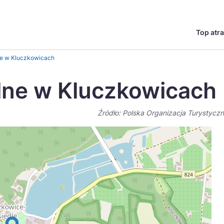
Top atra
English
Česká
e w Kluczkowicach
Deutsch
Español
ne w Kluczkowicach
Magyar
Nederlands
Źródło: Polska Organizacja Turystycz
go?
regionów
Miasta
Ambasador miejsca
Szlaki kulinarne
UNESC
Norsk
Suomi
Uzdrowiska
Polskie 