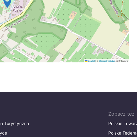
Leaflet
|
©
OpenStreetMap
contributors
Zobacz też
ja Turystyczna
Polskie Towa
tyce
Polska Federa