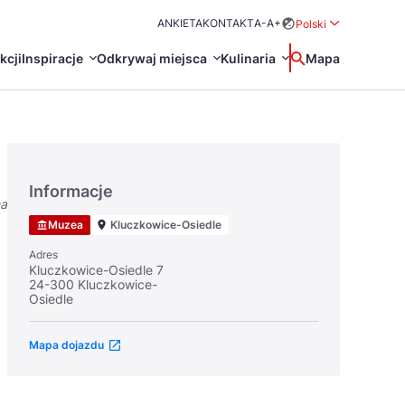
ANKIETA
KONTAKT
A-
A+
Polski
Rozwiń menu wybo
kcji
Inspiracje
Odkrywaj miejsca
Kulinaria
Wyszukaj
Mapa
中国
Zamkn
Français
日本語
Informacje
na
O
Certyfikaty POT
Restauracje Michelin
Muzea
Kluczkowice-Osiedle
Svenska
Adres
Kluczkowice-Osiedle 7
24-300 Kluczkowice-
Osiedle
Mapa dojazdu
Marki Turystyczne