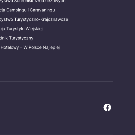
rzystwo Schronisk Młodzieżowych
cja Campingu i Caravaningu
rzystwo Turystyczno-Krajoznawcze
ja Turystyki Wiejskiej
dnik Turystyczny
 Hotelowy – W Polsce Najlepiej