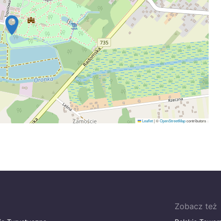
Leaflet
|
©
OpenStreetMap
contributors
Zobacz też