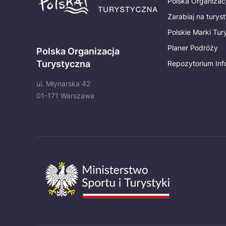
Polska Organizac
Zarabiaj na turys
Polskie Marki Tu
Planer Podróży
Polska Organizacja
Turystyczna
Repozytorium Inf
ul. Młynarska 42
01-171 Warszawa