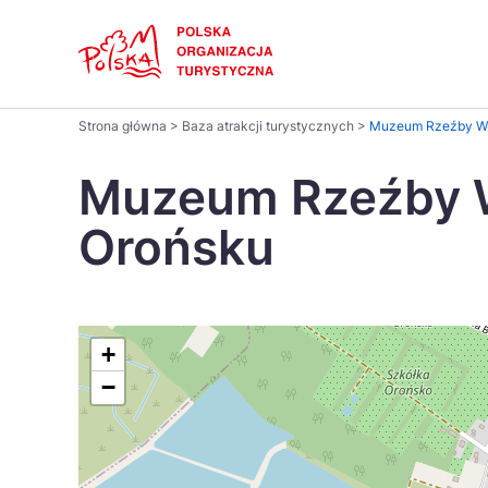
Skip
Link
Polski
Strona główna
>
Baza atrakcji turystycznych
>
Muzeum Rzeźby Ws
Wyszukaj
Dansk
na
Muzeum Rzeźby 
stronie
Italiano
Orońsku
Pomysł na...
Regiony
Gastronomia i kuchnia
Co nowe
Kuchnia 
Português
Україна
+
−
Parki narodowe