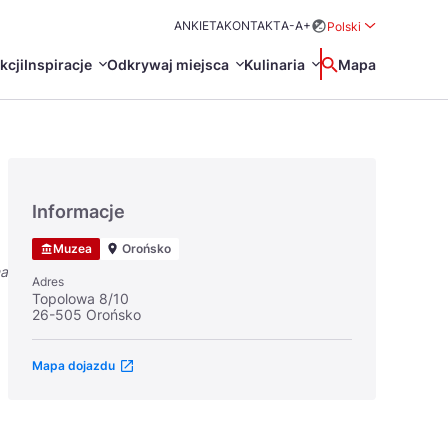
ANKIETA
KONTAKT
A-
A+
Polski
Rozwiń menu wybo
kcji
Inspiracje
Odkrywaj miejsca
Kulinaria
Wyszukaj
Mapa
中国
Zamkn
Français
日本語
Informacje
O
Certyfikaty POT
Restauracje Michelin
Muzea
Orońsko
Svenska
na
Adres
Topolowa 8/10
26-505 Orońsko
Mapa dojazdu
Marki Turystyczne