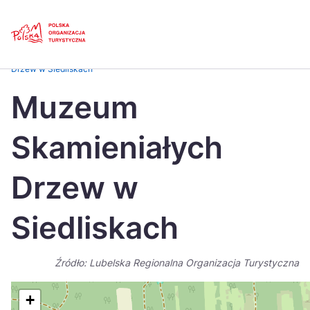
Skip
Link
Strona główna
>
Baza atrakcji turystycznych
>
Muzeum Skamieniałych
Drzew w Siedliskach
Polski
Engl
Muzeum
Česká
中国
Skamieniałych
Dansk
Deut
Español
Fran
Drzew w
Italiano
Magy
Siedliskach
Nederlands
日本
Português
Nors
Źródło: Lubelska Regionalna Organizacja Turystyczna
Suomi
Sven
+