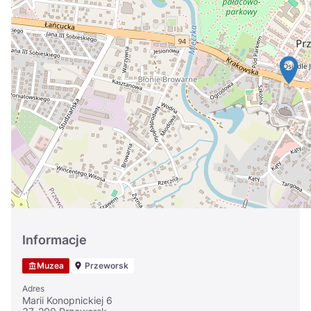
Україна
Zamknij
Informacje
Muzea
Przeworsk
Adres
Marii Konopnickiej 6