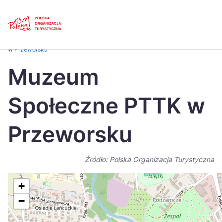
Skip
Link
Strona główna
>
Baza atrakcji turystycznych
>
Muzeum Społeczne PTTK
w Przeworsku
Polski
Engl
Muzeum
Česká
中国
Społeczne PTTK w
Dansk
Deut
Español
Fran
Przeworsku
Italiano
Magy
Źródło: Polska Organizacja Turystyczna
Nederlands
日本
Português
Nors
+
−
Suomi
Sven