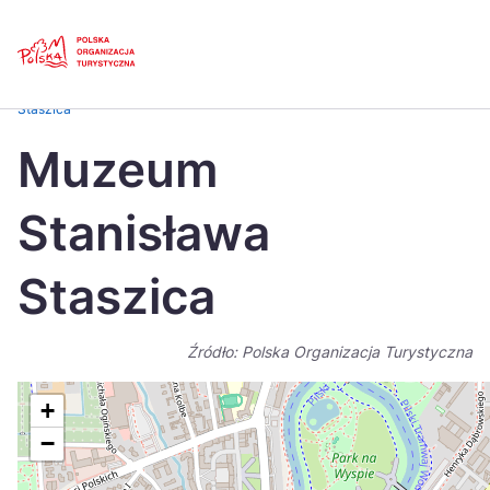
Skip
Link
Strona główna
>
Baza atrakcji turystycznych
>
Muzeum Stanisława
Staszica
Polski
Engl
Muzeum
Česká
中国
Stanisława
Dansk
Deut
Español
Fran
Staszica
Italiano
Magy
Źródło: Polska Organizacja Turystyczna
Nederlands
日本
Português
Nors
+
−
Suomi
Sven