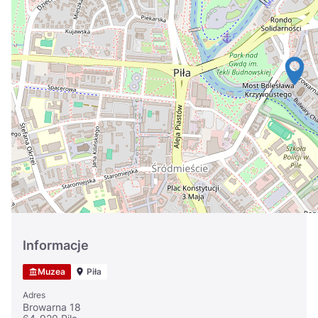
Україна
Zamknij
Informacje
Muzea
Piła
Adres
Browarna 18