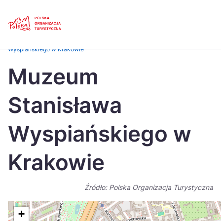
Skip
Link
Strona główna
>
Baza atrakcji turystycznych
>
Muzeum Stanisława
Wyspiańskiego w Krakowie
Polski
Engl
Muzeum
Česká
中国
Stanisława
Dansk
Deut
Español
Fran
Wyspiańskiego w
Italiano
Magy
Krakowie
Nederlands
日本
Português
Nors
Źródło: Polska Organizacja Turystyczna
Suomi
Sven
+