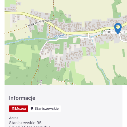
Україна
Zamknij
Informacje
Muzea
Staniszewskie
Adres
Staniszewskie 95