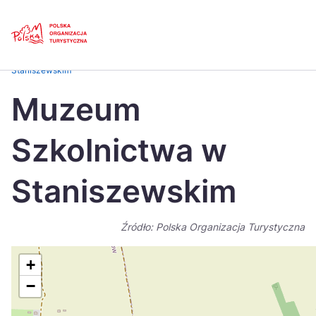
Skip
Link
Strona główna
>
Baza atrakcji turystycznych
>
Muzeum Szkolnictwa w
Staniszewskim
Polski
Engl
Muzeum
Česká
中国
Szkolnictwa w
Dansk
Deut
Español
Fran
Staniszewskim
Italiano
Magy
Źródło: Polska Organizacja Turystyczna
Nederlands
日本
Português
Nors
+
−
Suomi
Sven